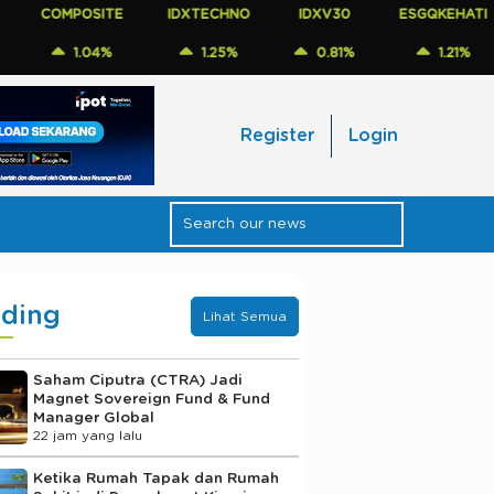
MPOSITE
IDXTECHNO
IDXV30
ESGQKEHATI
ID
1.04%
1.25%
0.81%
1.21%
Register
Login
nding
Lihat Semua
Saham Ciputra (CTRA) Jadi
Magnet Sovereign Fund & Fund
Manager Global
22 jam yang lalu
Ketika Rumah Tapak dan Rumah