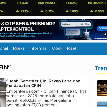
IDXQ30
IDXFINANCE
I-GRADE
INFOBANK15
CO
1.23%
0.31%
1.88%
0.99%
onal
Rileks
Informasi
Opini
Riset
FIN"
Tre
Sudahi Semester I, ini Rekap Laba dan
Pendapatan CFIN
EmitenNews.com - Clipan Finance (CFIN)
semester I 2026 membukukan laba
bersih Rp102,33 miliar. Mengalami
peningkatan 27,08 persen…