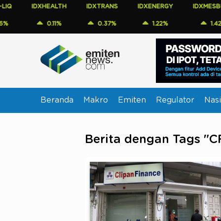
IDXHEALTH
IDXTRANS
IDXENERGY
IDXMESBUMN
0.11%
0.37%
1.22%
1.42%
Beranda
Makro
Emiten
Regulator
Nasi
Berita dengan Tags "C