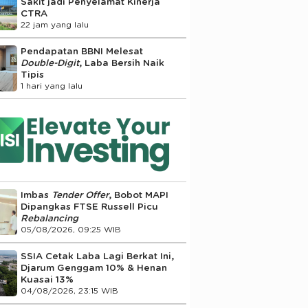
Sakit jadi Penyelamat Kinerja
CTRA
22 jam yang lalu
Pendapatan BBNI Melesat
Double-Digit
, Laba Bersih Naik
Tipis
1 hari yang lalu
Imbas
Tender Offer
, Bobot MAPI
Dipangkas FTSE Russell Picu
Rebalancing
05/08/2026, 09:25 WIB
SSIA Cetak Laba Lagi Berkat Ini,
Djarum Genggam 10% & Henan
Kuasai 13%
04/08/2026, 23:15 WIB