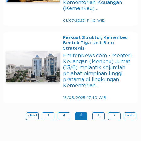
Kementerian Keuangan
(Kemenkeu)…
01/07/2025, 11:40 WIB
Perkuat Struktur, Kemenkeu
Bentuk Tiga Unit Baru
Strategis
EmitenNews.com - Menteri
Keuangan (Menkeu) Jumat
(13/6) melantik sejumlah
pejabat pimpinan tinggi
pratama di lingkungan
Kementerian…
16/06/2025, 17:40 WIB
5
‹ First
3
4
6
7
Last ›