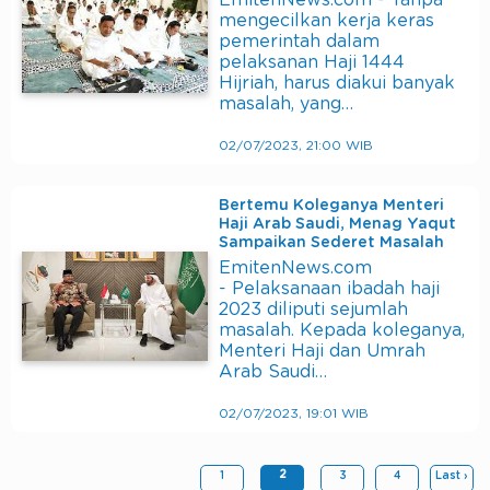
EmitenNews.com - Tanpa
mengecilkan kerja keras
pemerintah dalam
pelaksanan Haji 1444
Hijriah, harus diakui banyak
masalah, yang…
02/07/2023, 21:00 WIB
Bertemu Koleganya Menteri
Haji Arab Saudi, Menag Yaqut
Sampaikan Sederet Masalah
EmitenNews.com
- Pelaksanaan ibadah haji
2023 diliputi sejumlah
masalah. Kepada koleganya,
Menteri Haji dan Umrah
Arab Saudi…
02/07/2023, 19:01 WIB
2
1
3
4
Last ›