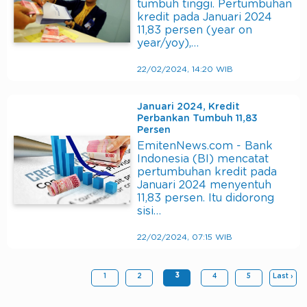
tumbuh tinggi. Pertumbuhan
kredit pada Januari 2024
11,83 persen (year on
year/yoy),…
22/02/2024, 14:20 WIB
Januari 2024, Kredit
Perbankan Tumbuh 11,83
Persen
EmitenNews.com - Bank
Indonesia (BI) mencatat
pertumbuhan kredit pada
Januari 2024 menyentuh
11,83 persen. Itu didorong
sisi…
22/02/2024, 07:15 WIB
3
1
2
4
5
Last ›