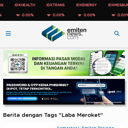
IDXHEALTH
IDXTRANS
IDXENERGY
IDXMESBUMN
0.00%
0.00%
0.00%
0.00%
Berita dengan Tags "Laba Meroket"