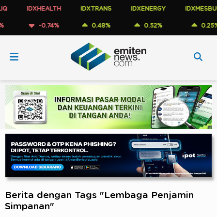
IDXHEALTH
IDXTRANS
IDXENERGY
IDXMESBUMN
-0.74%
0.48%
0.52%
0.25%
Berita dengan Tags "Lembaga Penjamin
Simpanan"