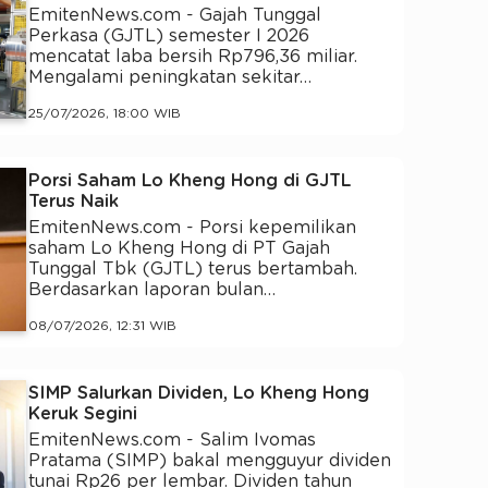
EmitenNews.com - Gajah Tunggal
Perkasa (GJTL) semester I 2026
mencatat laba bersih Rp796,36 miliar.
Mengalami peningkatan sekitar…
25/07/2026, 18:00 WIB
Porsi Saham Lo Kheng Hong di GJTL
Terus Naik
EmitenNews.com - Porsi kepemilikan
saham Lo Kheng Hong di PT Gajah
Tunggal Tbk (GJTL) terus bertambah.
Berdasarkan laporan bulan…
08/07/2026, 12:31 WIB
SIMP Salurkan Dividen, Lo Kheng Hong
Keruk Segini
EmitenNews.com - Salim Ivomas
Pratama (SIMP) bakal mengguyur dividen
tunai Rp26 per lembar. Dividen tahun