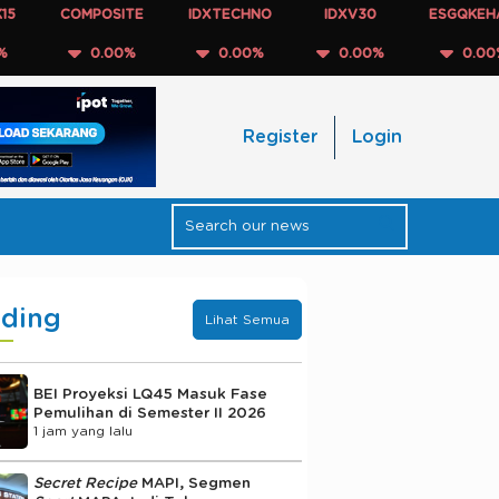
COMPOSITE
IDXTECHNO
IDXV30
ESGQKEHATI
0.00%
0.00%
0.00%
0.00%
Register
Login
nding
Lihat Semua
BEI Proyeksi LQ45 Masuk Fase
Pemulihan di Semester II 2026
1 jam yang lalu
Secret Recipe
MAPI, Segmen