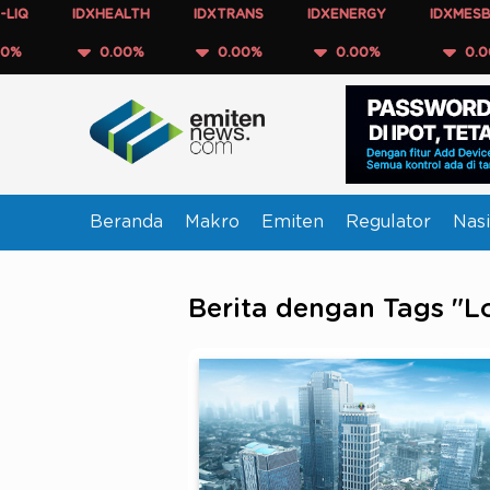
IDXHEALTH
IDXTRANS
IDXENERGY
IDXMESBUMN
0.00%
0.00%
0.00%
0.00%
Beranda
Makro
Emiten
Regulator
Nasi
Berita dengan Tags "