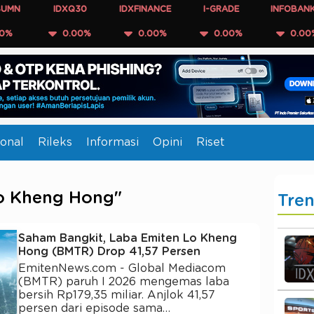
IDXQ30
IDXFINANCE
I-GRADE
INFOBANK15
0.00%
0.00%
0.00%
0.00%
onal
Rileks
Informasi
Opini
Riset
Lo Kheng Hong"
Tre
Saham Bangkit, Laba Emiten Lo Kheng
Hong (BMTR) Drop 41,57 Persen
EmitenNews.com - Global Mediacom
(BMTR) paruh I 2026 mengemas laba
bersih Rp179,35 miliar. Anjlok 41,57
persen dari episode sama…