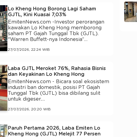
Lo Kheng Hong Borong Lagi Saham
GJTL, Kini Kuasai 7,03%
EmitenNews.com -Investor perorangan
kawakan Lo Kheng Hong memborong
saham PT Gajah Tunggal Tbk (GJTL).
"Warren Buffett-nya Indonesia”…
27/07/2026, 22:24 WIB
Laba GJTL Meroket 76%, Rahasia Bisnis
dan Keyakinan Lo Kheng Hong
EmitenNews.com - Bicara soal ekosistem
industri ban domestik, posisi PT Gajah
Tunggal Tbk (GJTL) bisa dibilang sulit
untuk digeser.…
27/07/2026, 20:20 WIB
Paruh Pertama 2026, Laba Emiten Lo
Kheng Hong (GJTL) Melejit 77 Persen