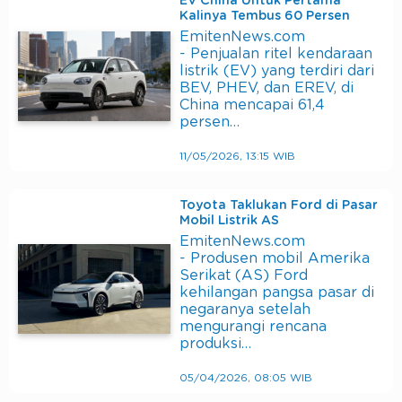
EV China Untuk Pertama
Kalinya Tembus 60 Persen
EmitenNews.com
- Penjualan ritel kendaraan
listrik (EV) yang terdiri dari
BEV, PHEV, dan EREV, di
China mencapai 61,4
persen…
11/05/2026, 13:15 WIB
Toyota Taklukan Ford di Pasar
Mobil Listrik AS
EmitenNews.com
- Produsen mobil Amerika
Serikat (AS) Ford
kehilangan pangsa pasar di
negaranya setelah
mengurangi rencana
produksi…
05/04/2026, 08:05 WIB