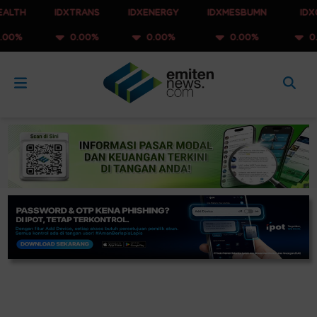
IDXTRANS
IDXENERGY
IDXMESBUMN
IDXQ30
0.00%
0.00%
0.00%
0.00%