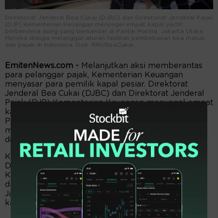
Direktorat Jenderal Bea Cukai (DJBC) dan Direktorat Jenderal Pajak
(DJP) Kementerian Keuangan menyegel empat kapal yacht
berbendera asing yang bersandar di Pantai Marina, Jakarta Utara.
Mereka diduga melanggar aturan fasilitas pembebasan bea masuk
dan pajak di Indonesia. Dok. RRI/BeaCukai.
EmitenNews.com -
Melanjutkan aksi memberantas
para pelanggar pajak, Kementerian Keuangan
menyasar para pemilik kapal pesiar. Direktorat
Jenderal Bea Cukai (DJBC) dan Direktorat Jenderal
Pajak (DJP) Kementerian Keuangan menyegel empat
kapal yacht berbendera asing yang bersandar di
Pantai Marina, Jakarta Utara. Mereka diduga
melanggar aturan fasilitas pembebasan bea masuk
dan pajak di Indonesia.
Kepala Seksi Penindakan II Kantor Wilayah
Direktorat Jenderal Bea Cukai DKI Jakarta, Siswo
Kristyanto mengatakan penyegelan tersebut
dilakukan saat pihaknya bersama Kanwil Pajak
Jakarta Utara melakukan pengawasan importasi
kapal wisata asing di Jakarta Utara.