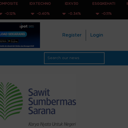
IDXTECHNO
IDXV30
ESGQKEHATI
IDXNONCYC
-0.40%
-0.34%
-0.11%
-0.28%
Register
Login