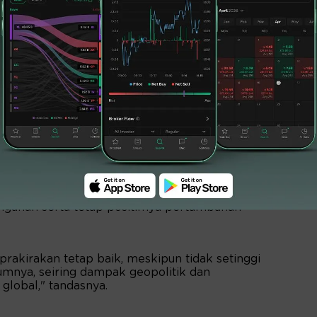
ersebut ditopang oleh perbaikan konsumsi
ngunan serta tetap positifnya pertumbuhan
diprakirakan tetap baik, meskipun tidak setinggi
mnya, seiring dampak geopolitik dan
global," tandasnya.