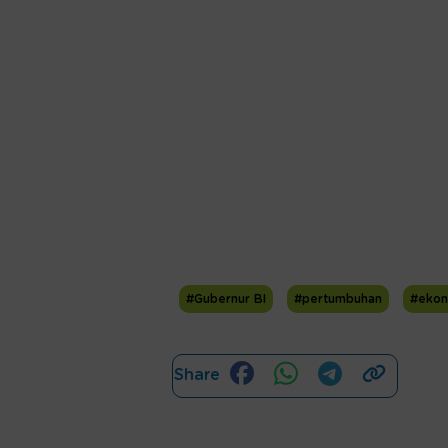
#Gubernur BI
#pertumbuhan
#ekon
Share