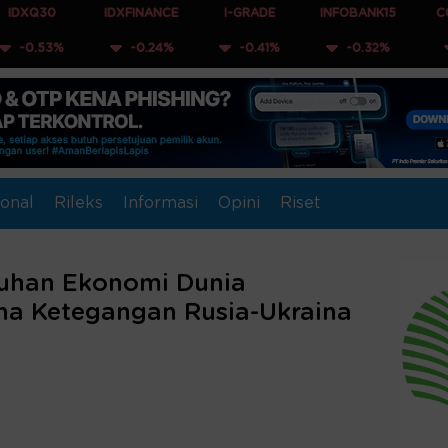
IDXFINANCE
I-GRADE
INFOBANK15
COMPOSITE
-0.24%
-0.41%
-0.32%
-0.12%
onal
Rileks
Informasi
Opini
Riset
buhan Ekonomi Dunia
na Ketegangan Rusia-Ukraina