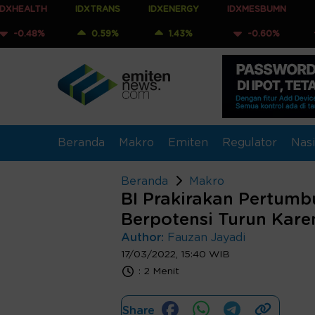
IDXTRANS
IDXENERGY
IDXMESBUMN
IDXQ30
0.59%
1.43%
-0.60%
-0.53%
Beranda
Makro
Emiten
Regulator
Nasi
Beranda
Makro
BI Prakirakan Pertum
Berpotensi Turun Kare
Author:
Fauzan Jayadi
17/03/2022, 15:40 WIB
:
2 Menit
Share