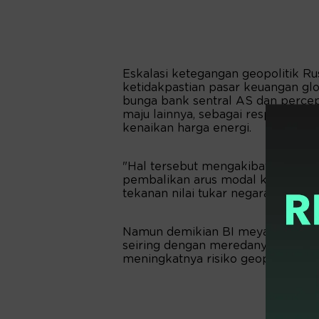
Eskalasi ketegangan geopolitik R
ketidakpastian pasar keuangan glo
bunga bank sentral AS dan percep
maju lainnya, sebagai respons ter
kenaikan harga energi.
"Hal tersebut mengakibatkan terba
pembalikan arus modal ke aset ya
tekanan nilai tukar negara berkemb
Namun demikian BI meyakinkan p
seiring dengan meredanya penyeba
meningkatnya risiko geopolitik Rus