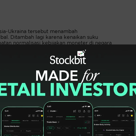
usia-Ukraina tersebut menambah
bal. Ditambah lagi karena kenaikan suku
atan normalisasi kebijakan moneter di negara
hadap meningkatnya tekanan inflasi akibat
tasnya aliran modal, seiring dengan risiko
ng dianggap aman (safe haven asset), dan
ang, termasuk Indonesia," lanjut Perry.
ertumbuhan ekonomi domestik masih kuat
ran Covid-19 varian Omicron di tengah
ia-Ukraina.