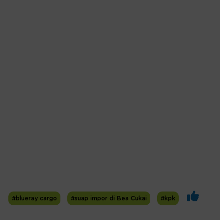
#blueray cargo
#suap impor di Bea Cukai
#kpk