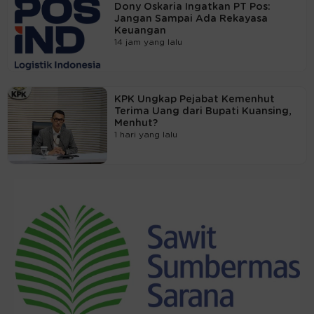
Dony Oskaria Ingatkan PT Pos:
Jangan Sampai Ada Rekayasa
Keuangan
14 jam yang lalu
KPK Ungkap Pejabat Kemenhut
Terima Uang dari Bupati Kuansing,
Menhut?
1 hari yang lalu