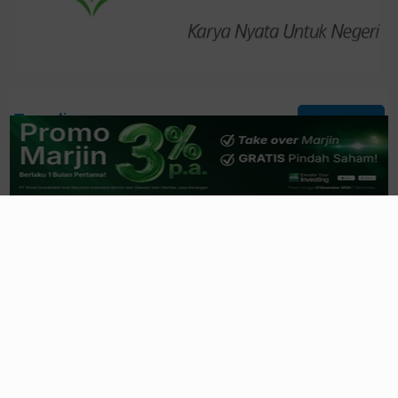
Trending
Lihat Semua
Saham Ciputra (CTRA) Jadi Magnet
Sovereign Fund & Fund Manager Global
8 jam yang lalu
Ketika Rumah Tapak dan Rumah Sakit jadi
Penyelamat Kinerja CTRA
9 jam yang lalu
Pendapatan BBNI Melesat
Double-Digit
, Laba
Bersih Naik Tipis
1 hari yang lalu