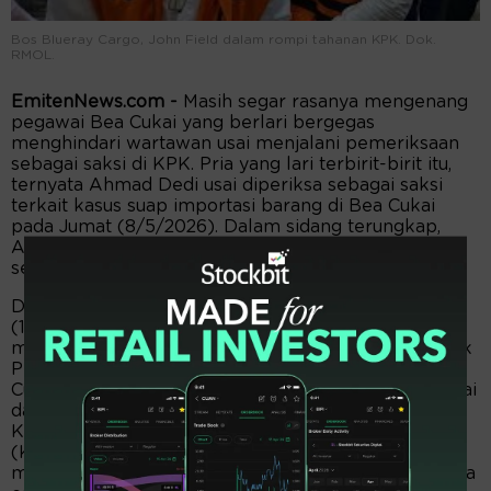
Bos Blueray Cargo, John Field dalam rompi tahanan KPK. Dok.
RMOL.
EmitenNews.com -
Masih segar rasanya mengenang
pegawai Bea Cukai yang berlari bergegas
menghindari wartawan usai menjalani pemeriksaan
sebagai saksi di KPK. Pria yang lari terbirit-birit itu,
ternyata Ahmad Dedi usai diperiksa sebagai saksi
terkait kasus suap importasi barang di Bea Cukai
pada Jumat (8/5/2026). Dalam sidang terungkap,
Ahmad Dedi menerima uang suap Rp5 miliar
sebulan, selama enam bulan.
Dalam sidang di Pengadilan Tipikor Jakarta, Jumat
(12/6/2026), Jaksa Penuntut Umum KPK
mengungkapkan lokasi pemberian uang dari pemilik
PT Blueray Cargo John Field kepada pegawai Bea
Cukai bernama Ahmad Dedi, berpindah-pindah. Mulai
dari mal, restoran, hingga kantor Kementerian
Koordinator Bidang Politik, Hukum, dan Keamanan
(Kemenkopolkam). Bos Blueray Cargo tersebut
memberikan uang suap kepada Ahmad Dedi selama