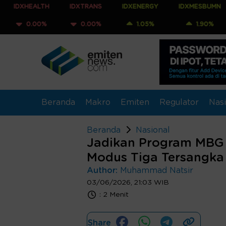
ALTH
IDXTRANS
IDXENERGY
IDXMESBUMN
IDXQ
00%
0.00%
1.05%
1.90%
1.8
Beranda
Makro
Emiten
Regulator
Nasi
Beranda
Nasional
Jadikan Program MBG 
Modus Tiga Tersangka
Author:
Muhammad Natsir
03/06/2026, 21:03 WIB
:
2 Menit
Share