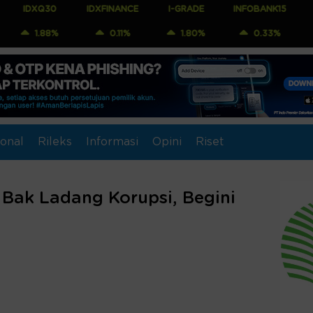
30
IDXFINANCE
I-GRADE
INFOBANK15
COMPOSIT
8%
0.11%
1.80%
0.33%
1.15%
onal
Rileks
Informasi
Opini
Riset
Bak Ladang Korupsi, Begini