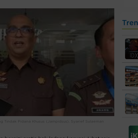
Tre
g Tindak Pidana Khusus (Jampidsus), Syarief Sulaeman