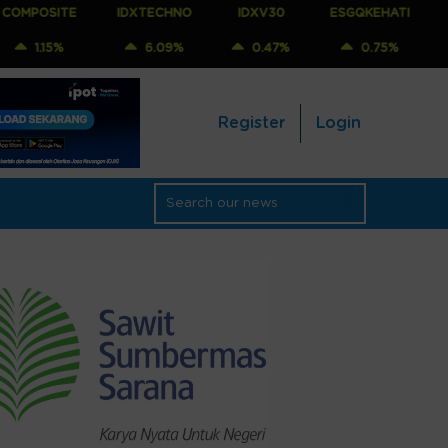
E
IDXTECHNO
IDXV30
ESGQKEHATI
IDXNONCY
6.09%
0.47%
0.75%
0.06%
Register
Login