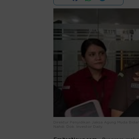
Direktur Penyidikan Jaksa Agung Muda Bidan
Nahdi. Dok. Investor Daily.