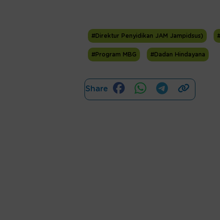
#Direktur Penyidikan JAM Jampidsus)
#Program MBG
#Dadan Hindayana
Share