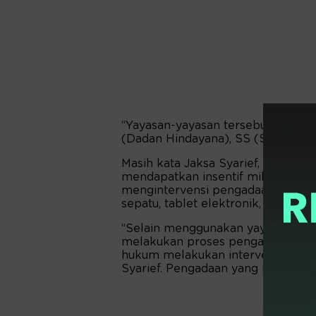
“Yayasan-yayasan tersebut terafilia
(Dadan Hindayana), SS (Sony Sonj
Masih kata Jaksa Syarief, selain
mendapatkan insentif miliaran, k
mengintervensi pengadaan barang d
sepatu, tablet elektronik, dan telev
“Selain menggunakan yayasan teraf
melakukan proses pengadaan baik
hukum melakukan intervensi kepa
Syarief. Pengadaan yang mereka 