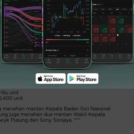
 dengan total anggaran sekitar Rp1 triliun.
tu
ribu unit
.400 unit.
g menahan mantan Kepala Badan Gizi Nasional
agung juga menahan dua mantan Wakil Kepala
wyk Pusung dan Sony Sonjaya. ***