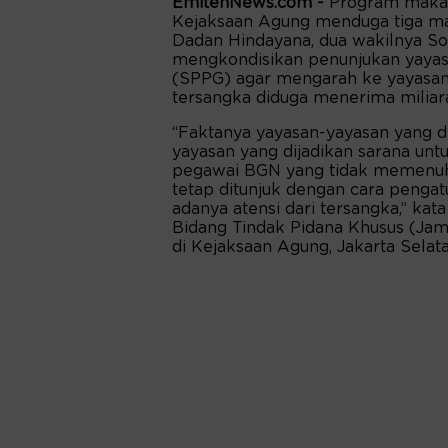
EmitenNews.com -
Program makan 
Kejaksaan Agung menduga tiga ma
Dadan Hindayana, dua wakilnya S
mengkondisikan penunjukan yayas
(SPPG) agar mengarah ke yayasan t
tersangka diduga menerima miliara
“Faktanya yayasan-yayasan yang d
yayasan yang dijadikan sarana untu
pegawai BGN yang tidak memenuhi
tetap ditunjuk dengan cara pengat
adanya atensi dari tersangka,” ka
Bidang Tindak Pidana Khusus (Jam
di Kejaksaan Agung, Jakarta Selat