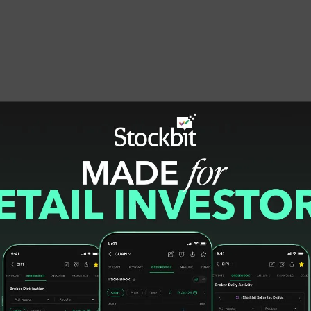
si di antaranya dimiliki oleh saudara DH
aya) dan LP (Lodewyk Pusung),” kata Syarief.
 modus menentukan yayasan yang kemudian
etiga orang tersangka juga menjalankan modus
an jasa. Pengadaan itu meliputi motor listrik,
isi.
iliasi tersebut, Saudara DH, SS, LP dalam
 barang dan jasa di BGN secara melawan
da PPK (Pejabat Pembuat Komitmen),” kata
mark up adalah: