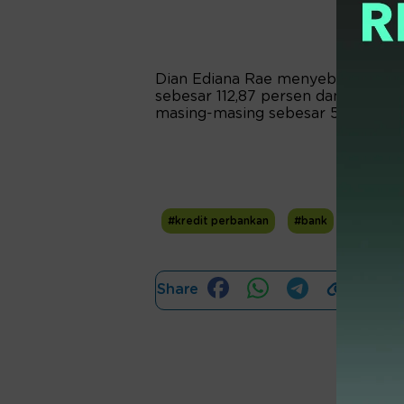
Dian Ediana Rae menyebutkan, D
sebesar 112,87 persen dan 25,59 pe
masing-masing sebesar 50 persen 
#kredit perbankan
#bank
#Otorita
Share