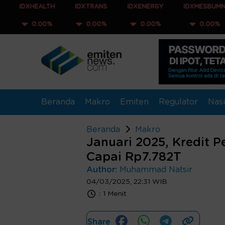
HEALTH
IDXTRANS
IDXENERGY
IDXMESBUMN
ID
.00%
0.00%
0.00%
0.00%
0
Beranda
Makro
Emiten
Regulator
Nasi
Beranda
Makro
Januari 2025, Kredit 
Capai Rp7.782T
Author:
Muhammad Natsir
04/03/2025, 22:31 WIB
:
1 Menit
Share