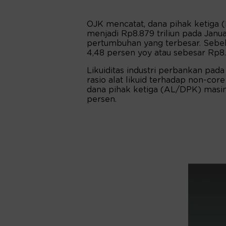
OJK mencatat, dana pihak ketiga 
menjadi Rp8.879 triliun pada Janua
pertumbuhan yang terbesar. Seb
4,48 persen yoy atau sebesar Rp8.8
Likuiditas industri perbankan pad
rasio alat likuid terhadap non-cor
dana pihak ketiga (AL/DPK) masin
persen.