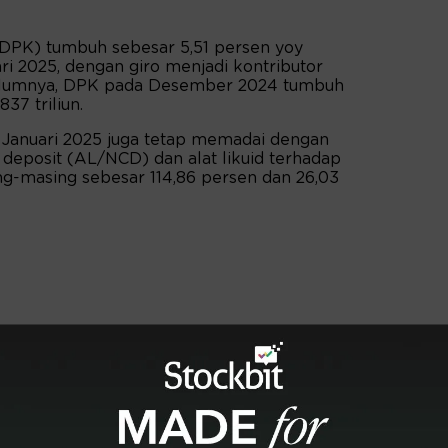
(DPK) tumbuh sebesar 5,51 persen yoy
ri 2025, dengan giro menjadi kontributor
elumnya, DPK pada Desember 2024 tumbuh
37 triliun.
a Januari 2025 juga tetap memadai dengan
e deposit (AL/NCD) dan alat likuid terhadap
g-masing sebesar 114,86 persen dan 26,03