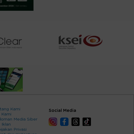
tang Kami
Social Media
 Kami
oman Media Siber
 Iklan
ijakan Privasi