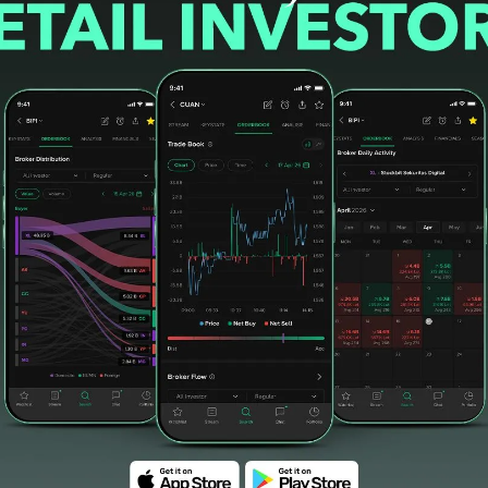
esember 2024 (AL/NCD dan AL/DPK) tercatat
rsen. Jadi sebetulnya masih di atas threshold
dan 10 persen. ***
s Jasa Perbankan
#ojk