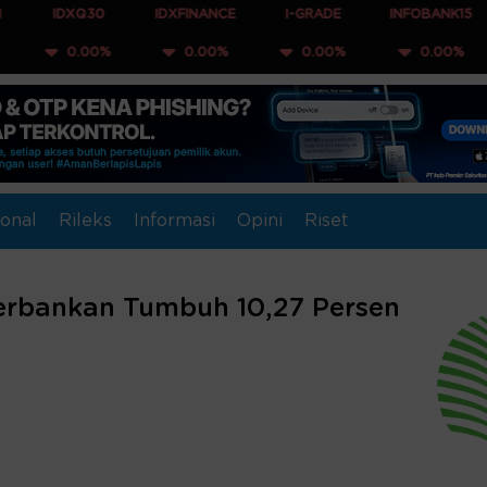
XQ30
IDXFINANCE
I-GRADE
INFOBANK15
COMP
.00%
0.00%
0.00%
0.00%
0.
onal
Rileks
Informasi
Opini
Riset
Perbankan Tumbuh 10,27 Persen