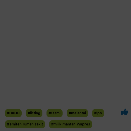
#DKHH
#listing
#resmi
#melantai
#ipo
#emiten rumah sakit
#milik mantan Wapres