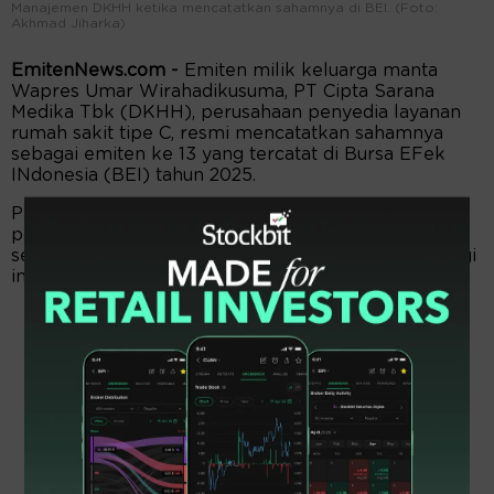
Manajemen DKHH ketika mencatatkan sahamnya di BEI. (Foto:
Akhmad Jiharka)
EmitenNews.com -
Emiten milik keluarga manta
Wapres Umar Wirahadikusuma, PT Cipta Sarana
Medika Tbk (DKHH), perusahaan penyedia layanan
rumah sakit tipe C, resmi mencatatkan sahamnya
sebagai emiten ke 13 yang tercatat di Bursa EFek
INdonesia (BEI) tahun 2025.
Pada awal pembukaan pasar, saham DKHH naik 46
poin atau menyentuh Auto Rejection Atas (ARA)
sebesar 34,85% ke level Rp178 per saham pada pagi
ini.