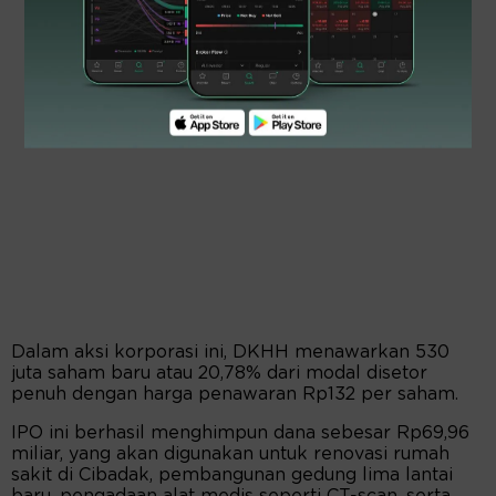
Dalam aksi korporasi ini, DKHH menawarkan 530
juta saham baru atau 20,78% dari modal disetor
penuh dengan harga penawaran Rp132 per saham.
IPO ini berhasil menghimpun dana sebesar Rp69,96
miliar, yang akan digunakan untuk renovasi rumah
sakit di Cibadak, pembangunan gedung lima lantai