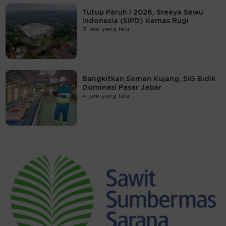
Tutup Paruh I 2026, Sreeya Sewu
Indonesia (SIPD) Kemas Rugi
3 jam yang lalu
Bangkitkan Semen Kujang, SIG Bidik
Dominasi Pasar Jabar
4 jam yang lalu