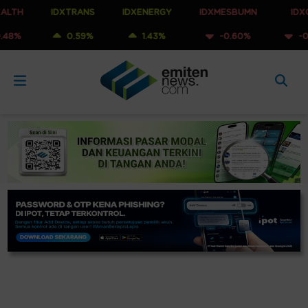
IDXTRANS
IDXENERGY
IDXMESBUMN
IDXQ30
0.59%
1.43%
-0.60%
-0.53%