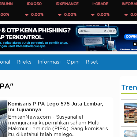
IDXQ30
IDXFINANCE
I-GRADE
INFOBANK15
0.00%
0.00%
0.00%
0.00%
onal
Rileks
Informasi
Opini
Riset
IPA"
Tre
Komisaris PIPA Lego 575 Juta Lembar,
Ini Tujuannya
EmitenNews.com - Susyanalief
mengurangi kepemilikan saham Multi
Makmur Lemindo (PIPA). Sang komisaris
itu, diketahui telah melego…