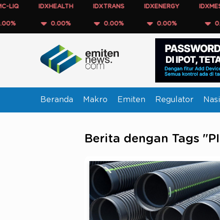
IDXHEALTH
IDXTRANS
IDXENERGY
IDXMESBUMN
0.00%
0.00%
0.00%
0.00%
Beranda
Makro
Emiten
Regulator
Nasi
Berita dengan Tags "P