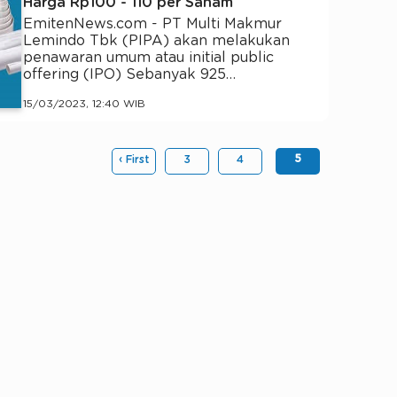
Harga Rp100 - 110 per Saham
EmitenNews.com - PT Multi Makmur
Lemindo Tbk (PIPA) akan melakukan
penawaran umum atau initial public
offering (IPO) Sebanyak 925…
15/03/2023, 12:40 WIB
5
‹ First
3
4