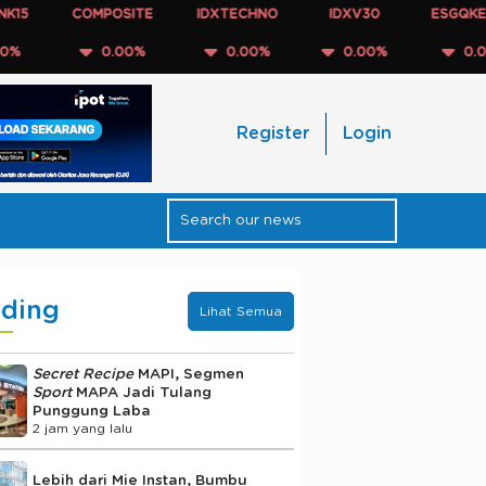
COMPOSITE
IDXTECHNO
IDXV30
ESGQKEHATI
0.00%
0.00%
0.00%
0.00%
Register
Login
nding
Lihat Semua
Secret Recipe
MAPI, Segmen
Sport
MAPA Jadi Tulang
Punggung Laba
2 jam yang lalu
Lebih dari Mie Instan, Bumbu