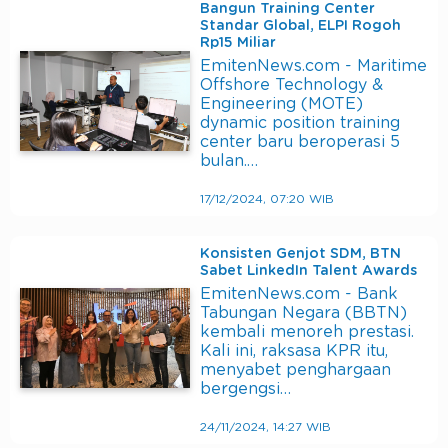
Bangun Training Center
Standar Global, ELPI Rogoh
Rp15 Miliar
EmitenNews.com - Maritime
Offshore Technology &
Engineering (MOTE)
dynamic position training
center baru beroperasi 5
bulan.…
17/12/2024, 07:20 WIB
Konsisten Genjot SDM, BTN
Sabet LinkedIn Talent Awards
EmitenNews.com - Bank
Tabungan Negara (BBTN)
kembali menoreh prestasi.
Kali ini, raksasa KPR itu,
menyabet penghargaan
bergengsi…
24/11/2024, 14:27 WIB