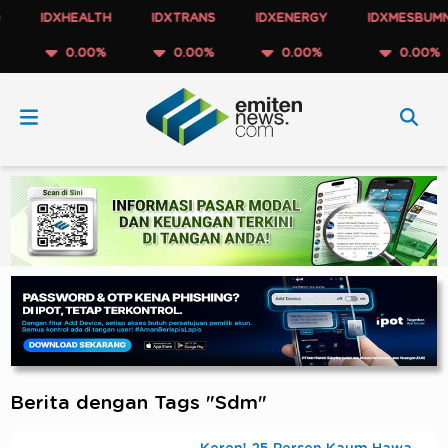
IDXHEALTH
IDXTRANS
IDXENERGY
IDXMESBUMN
0.00%
0.00%
0.00%
0.00%
Berita dengan Tags "Sdm"