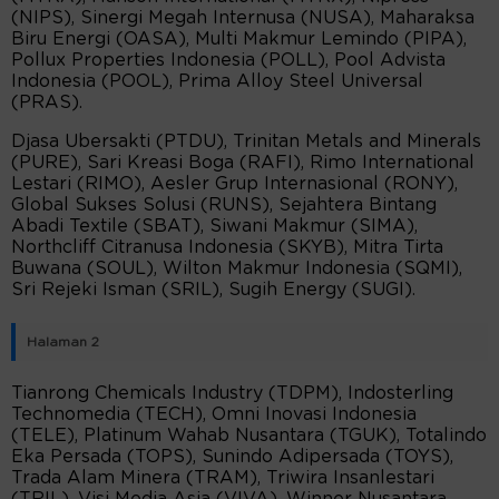
(NIPS), Sinergi Megah Internusa (NUSA), Maharaksa
Biru Energi (OASA), Multi Makmur Lemindo (PIPA),
Pollux Properties Indonesia (POLL), Pool Advista
Indonesia (POOL), Prima Alloy Steel Universal
(PRAS).
Djasa Ubersakti (PTDU), Trinitan Metals and Minerals
(PURE), Sari Kreasi Boga (RAFI), Rimo International
Lestari (RIMO), Aesler Grup Internasional (RONY),
Global Sukses Solusi (RUNS), Sejahtera Bintang
Abadi Textile (SBAT), Siwani Makmur (SIMA),
Northcliff Citranusa Indonesia (SKYB), Mitra Tirta
Buwana (SOUL), Wilton Makmur Indonesia (SQMI),
Sri Rejeki Isman (SRIL), Sugih Energy (SUGI).
Halaman 2
Tianrong Chemicals Industry (TDPM), Indosterling
Technomedia (TECH), Omni Inovasi Indonesia
(TELE), Platinum Wahab Nusantara (TGUK), Totalindo
Eka Persada (TOPS), Sunindo Adipersada (TOYS),
Trada Alam Minera (TRAM), Triwira Insanlestari
(TRIL), Visi Media Asia (VIVA), Winner Nusantara