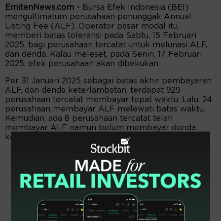
EmitenNews.com -
Bursa Efek Indonesia (BEI)
mengultimatum perusahaan penunggak Annual
Listing Fee (ALF). Operator pasar modal itu,
memberi batas toleransi pada Sabtu, 15 Februari
2025, bagi perusahaan tercatat untuk melunasi ALF,
dan denda. Kalau meleset, pada Senin, 17 Februari
2025, efek perusahaan akan dibekukan.
Per 31 Januari 2025 sebagai batas akhir pembayaran
ALF, dan denda keterlambatan, terdapat 929
perusahaan tercatat membayar tepat waktu. Lalu, 24
perusahaan membayar ALF melewati batas waktu.
Kemudian, ada 8 perusahaan tercatat telah
membayar ALF namun belum membayar denda
keterlambatan.