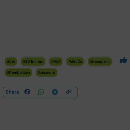
#bei
#86 Emiten
#ALF
#denda
#Kemplang
#Pembekuan
#suspensi
Share