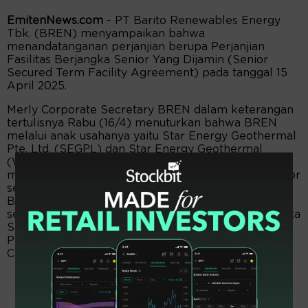
EmitenNews.com
- PT Barito Renewables Energy
Tbk. (BREN) menyampaikan bahwa
menandatanganan perjanjian berupa Perjanjian
Fasilitas Berjangka Senior Yang Dijamin (Senior
Secured Term Facility Agreement) pada tanggal 15
April 2025.
Merly Corporate Secretary BREN dalam keterangan
tertulisnya Rabu (16/4) menuturkan bahwa BREN
melalui anak usahanya yaitu Star Energy Geothermal
Pte. Ltd. (SEGPL) dan Star Energy Geothermal
(Wayang Windu) Limited (SEGWWL)
menandatangani Perjanjian Fasilitas Berjangka Senior
senilai USD139.500.000 dengan Sumitomo Mitsui
Banking Corporation Singapore Branch (SMBC)
sebagai Agen, Agen Jaminan dan Account Bank serta
SMBC dan DBS Bank Ltd. (DBS Bank) sebagai
Pemberi Pinjaman Awal dan Green Loan
Coordinators.