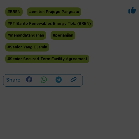
#BREN
#emiten Prajogo Pangestu
#PT Barito Renewables Energy Tbk. (BREN)
#menandatanganan
#perjanjian
#Senior Yang Dijamin
#Senior Secured Term Facility Agreement
Share