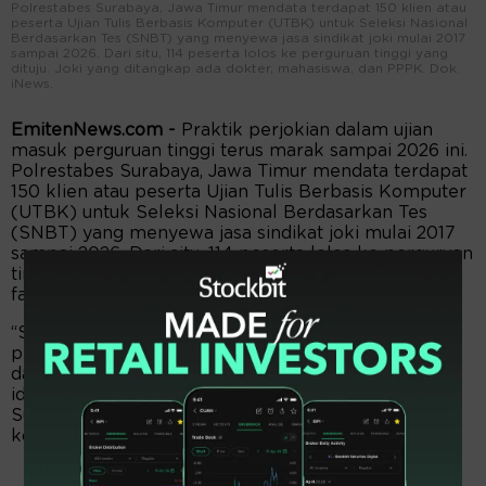
Polrestabes Surabaya, Jawa Timur mendata terdapat 150 klien atau
peserta Ujian Tulis Berbasis Komputer (UTBK) untuk Seleksi Nasional
Berdasarkan Tes (SNBT) yang menyewa jasa sindikat joki mulai 2017
sampai 2026. Dari situ, 114 peserta lolos ke perguruan tinggi yang
dituju. Joki yang ditangkap ada dokter, mahasiswa, dan PPPK. Dok.
iNews.
EmitenNews.com -
Praktik perjokian dalam ujian
masuk perguruan tinggi terus marak sampai 2026 ini.
Polrestabes Surabaya, Jawa Timur mendata terdapat
150 klien atau peserta Ujian Tulis Berbasis Komputer
(UTBK) untuk Seleksi Nasional Berdasarkan Tes
(SNBT) yang menyewa jasa sindikat joki mulai 2017
sampai 2026. Dari situ, 114 peserta lolos ke perguruan
tinggi yang dituju. Joki yang ditangkap bayarannya
fantastis, ada dokter, mahasiswa, dan PPPK.
“Sampai hari ini kami masih terus melakukan
pendalaman. Yang sudah kami temukan sejauh ini
dari data pemberi order, ada 114 orang yang
identitasnya sudah terkumpul,” kata Kapolrestabes
Surabaya, Kombes Pol Luthfie Sulistiawan dalam
konferensi pers pada Kamis (7/5/2026).