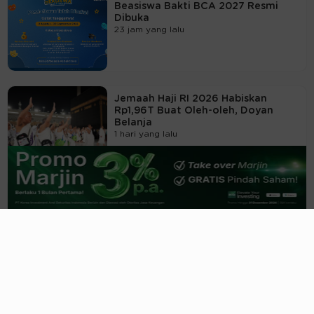
Beasiswa Bakti BCA 2027 Resmi
Dibuka
23 jam yang lalu
Jemaah Haji RI 2026 Habiskan
Rp1,96T Buat Oleh-oleh, Doyan
Belanja
1 hari yang lalu
Kasus Timah, MA Tolak PK Petinggi
Smelter Ini, Vonis Tetap 18 Tahun
1 hari yang lalu
Pembangunan MRT Masih Wacana,
Gubernur Bali Pilih Transportasi Ini
1 hari yang lalu