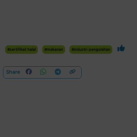
#sertifikat halal
#makanan
#industri pengolahan
Share