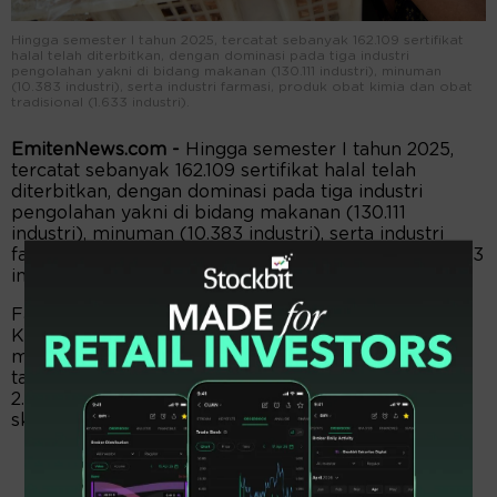
Hingga semester I tahun 2025, tercatat sebanyak 162.109 sertifikat
halal telah diterbitkan, dengan dominasi pada tiga industri
pengolahan yakni di bidang makanan (130.111 industri), minuman
(10.383 industri), serta industri farmasi, produk obat kimia dan obat
tradisional (1.633 industri).
EmitenNews.com -
Hingga semester I tahun 2025,
tercatat sebanyak 162.109 sertifikat halal telah
diterbitkan, dengan dominasi pada tiga industri
pengolahan yakni di bidang makanan (130.111
industri), minuman (10.383 industri), serta industri
farmasi, produk obat kimia dan obat tradisional (1.633
industri).
Fasilitasi industri halal yang dilakukan oleh
Kemenperin terus mendorong pencapaian ini, di
mana pada tahun 2025 diharapkan dapat mencapai
target pemberian fasilitasi sertifikasi halal kepada
2.925 industri di seluruh Indonesia, baik melalui
skema regular maupun self-declare.