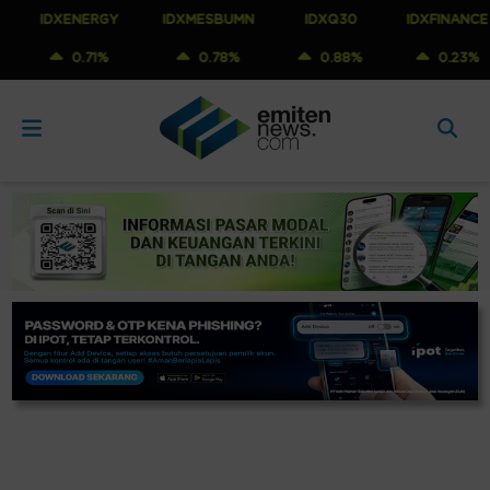
IDXENERGY
IDXMESBUMN
IDXQ30
IDXFINANCE
0.71%
0.78%
0.88%
0.23%