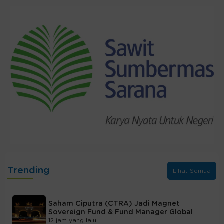
Trending
Lihat Semua
Saham Ciputra (CTRA) Jadi Magnet
Sovereign Fund & Fund Manager Global
12 jam yang lalu