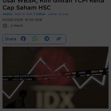
Usai WBSA, Kini Giliran TCPI Kena
Cap Saham HSC
|
Author:
Rifki Al Wafi
Editor:
Jakfar Shodik
01/06/2026, 10:30 WIB
:
2 Menit
Share