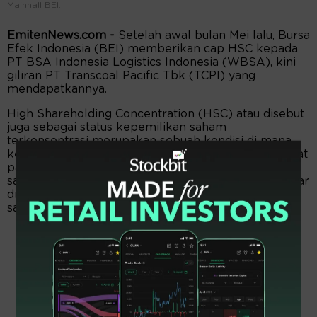
Mainhall BEI.
EmitenNews.com -
Setelah awal bulan Mei lalu, Bursa
Efek Indonesia (BEI) memberikan cap HSC kepada
PT BSA Indonesia Logistics Indonesia (WBSA), kini
giliran PT Transcoal Pacific Tbk (TCPI) yang
mendapatkannya.
High Shareholding Concentration (HSC) atau disebut
juga sebagai status kepemilikan saham
terkonsentrasi merupakan sebuah kondisi di mana
kepemilikan saham suatu perusahaan publik terpusat
pada segelintir pihak atau kelompok pemegang
saham tertentu, sehingga jumlah saham yang beredar
di masyarakat alias saham publik atau free float
sangat tipis.