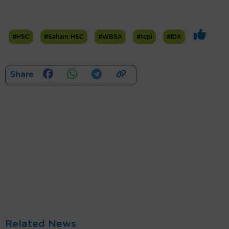
#HSC
#Saham HSC
#WBSA
#tcpi
#IDX
Share
Related News