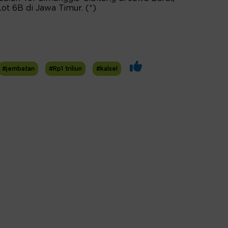
ot 6B di Jawa Timur. (*)
#jembatan
#Rp1 triliun
#kalsel