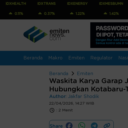
LTH
IDXTRANS
IDXENERGY
IDXMESBUMN
IDXQ3
1%
0.37%
1.22%
1.42%
1.23
Beranda
Makro
Emiten
Regulator
Nasi
Beranda
Emiten
Waskita Karya Garap 
Hubungkan Kotabaru-
Author:
Jakfar Shodik
22/04/2026, 14:27 WIB
:
2 Menit
Share