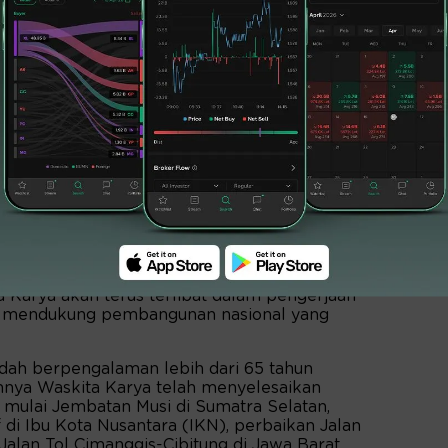
yek di berbagai daerah termasuk di
uka lebih banyak lapangan pekerjaan. Ia
Karya akan terus terlibat dalam pengerjaan
una mendukung pembangunan nasional yang
dah berpengalaman lebih dari 65 tahun
mnya Waskita Karya telah menyelesaikan
i mulai Jembatan Musi di Sumatra Selatan,
di Ibu Kota Nusantara (IKN), perbaikan Jalan
 Jalan Tol Cimanggis-Cibitung di Jawa Barat,