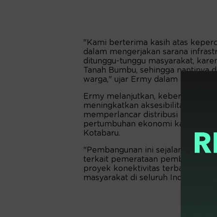
"Kami berterima kasih atas keper
dalam mengerjakan sarana infrastru
ditunggu-tunggu masyarakat, kar
Tanah Bumbu, sehingga nantinya d
warga," ujar Ermy dalam keterang
Ermy melanjutkan, keberadaan pr
meningkatkan aksesibilitas antara
memperlancar distribusi logistik
pertumbuhan ekonomi kawasan, u
Kotabaru.
"Pembangunan ini sejalan dengan 
terkait pemerataan pembangunan i
proyek konektivitas terbangun, m
masyarakat di seluruh Indonesia bisa