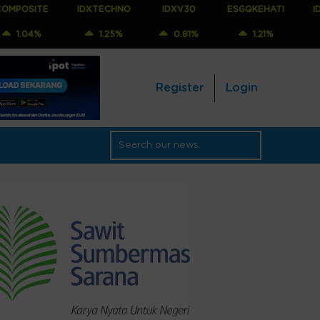
IDXTECHNO
IDXV30
ESGQKEHATI
IDXNONCYC
1.25%
0.81%
1.21%
1.25%
Register
Login