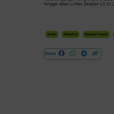
hingga Jalan Lintas Selatan (JLS) L
#wskt
#Waskita
#Garap Proyek
Share