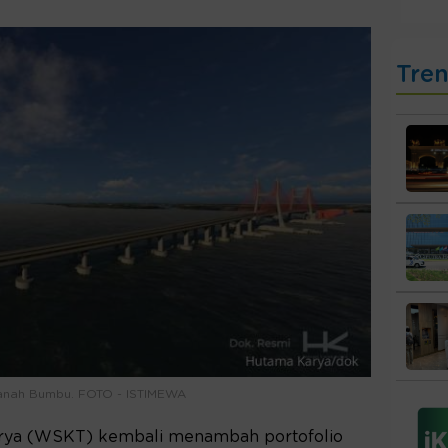
Tre
anah Bumbu. FOTO - ISTIMEWA
rya (WSKT) kembali menambah portofolio