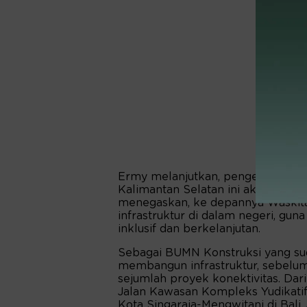
Ermy melanjutkan, pengerjaan pro
Kalimantan Selatan ini akan memb
menegaskan, ke depannya Waskita 
infrastruktur di dalam negeri, g
inklusif dan berkelanjutan.
Sebagai BUMN Konstruksi yang su
membangun infrastruktur, sebelu
sejumlah proyek konektivitas. Dar
Jalan Kawasan Kompleks Yudikatif 
Kota Singaraja-Mengwitani di Bali,