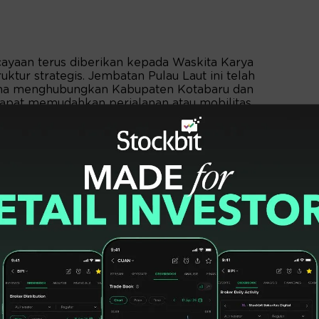
cayaan terus diberikan kepada Waskita Karya
ktur strategis. Jembatan Pulau Laut ini telah
ena menghubungkan Kabupaten Kotabaru dan
apat memudahkan perjalanan atau mobilitas
an resmi, Rabu (22/4/2026).
oyek itu diharapkan pula mampu
 Pulau Kalimantan dan Pulau Laut sekaligus
. Dengan begitu berpotensi mendorong
tamanya di Kabupaten Tanah Bumbu serta
semangat Asta Cita Pemerintah, khususnya
nfrastruktur. Kami meyakini semakin banyak
aka semakin cepat pula kesejahteraan
 tercapai," jelas dia.