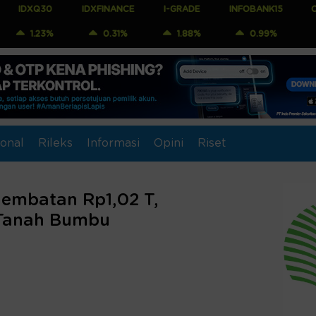
0
IDXFINANCE
I-GRADE
INFOBANK15
COMPOSITE
%
0.31%
1.88%
0.99%
1.04%
onal
Rileks
Informasi
Opini
Riset
Jembatan Rp1,02 T,
Tanah Bumbu