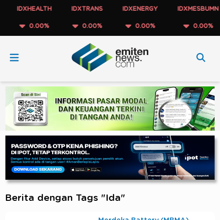
IDXHEALTH
IDXTRANS
IDXENERGY
IDXMESBUMN
0.00%
0.00%
0.00%
0.00%
Berita dengan Tags "Ida"