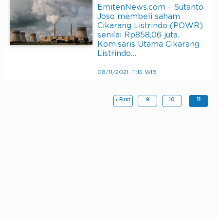
EmitenNews.com - Sutanto
Joso membeli saham
Cikarang Listrindo (POWR)
senilai Rp858,06 juta.
Komisaris Utama Cikarang
Listrindo…
08/11/2021, 11:15 WIB
11
‹ First
9
10