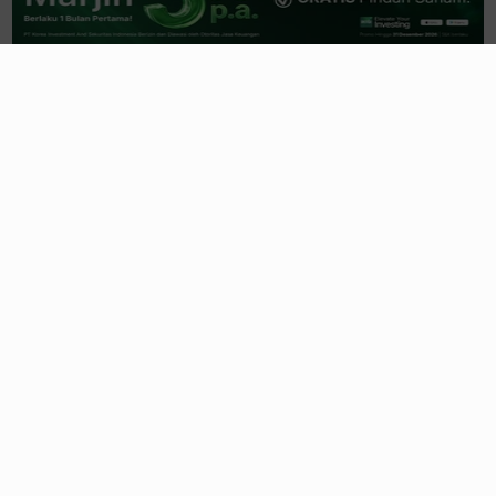
Endowment Fund: Solusi Finansial
Jangka Panjang Kampus Top Dunia
01/08/2026, 08:00 WIB
Menakar Target Pertumbuhan
Ekonomi 2027, antara Aspirasi dan
Realitas
26/07/2026, 09:00 WIB
Price Impact Ratio, Cara BEI Deteksi
Saham Rentan Manipulasi?
26/07/2026, 08:00 WIB