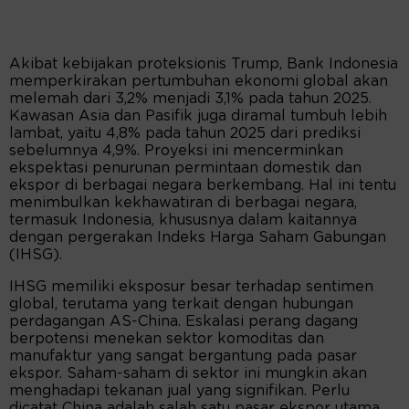
Akibat kebijakan proteksionis Trump, Bank Indonesia
memperkirakan pertumbuhan ekonomi global akan
melemah dari 3,2% menjadi 3,1% pada tahun 2025.
Kawasan Asia dan Pasifik juga diramal tumbuh lebih
lambat, yaitu 4,8% pada tahun 2025 dari prediksi
sebelumnya 4,9%. Proyeksi ini mencerminkan
ekspektasi penurunan permintaan domestik dan
ekspor di berbagai negara berkembang. Hal ini tentu
menimbulkan kekhawatiran di berbagai negara,
termasuk Indonesia, khususnya dalam kaitannya
dengan pergerakan Indeks Harga Saham Gabungan
(IHSG).
IHSG memiliki eksposur besar terhadap sentimen
global, terutama yang terkait dengan hubungan
perdagangan AS-China. Eskalasi perang dagang
berpotensi menekan sektor komoditas dan
manufaktur yang sangat bergantung pada pasar
ekspor. Saham-saham di sektor ini mungkin akan
menghadapi tekanan jual yang signifikan. Perlu
dicatat China adalah salah satu pasar ekspor utama