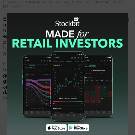
Suasana di plataran Banten Wulung Bursa Efek Indonesia. FOTO -
ISTIMEWA
EmitenNews.com -
Indeks utama Wall Street ditutup
menguat akhir pekan lalu. Kenaikan itu, dipicu data
tenaga kerja Amerika Serikat (AS) lebih baik dari
estimasi. Data nonfarm payrolls menunjukkan
penyerapan tenaga kerja 115 ribu edisi April 2026,
lebih baik dari estimasi 55 ribu. Tingkat
pengangguran sesuai estimasi di level 4,3 persen.
Harga minyak mentah sedikit naik, setelah AS, dan
Iran saling baku tembak Selat Hormuz. Ketegangan
geopolitik Timur Tengah tetap menjadi fokus pasar
global di tengah gencatan senjata AS-Iran rentan. Di
antara rilis data ekonomi, investor akan mencermati
data CPI, dan PPI AS kala terjadi perpecahan di
internal the Fed.