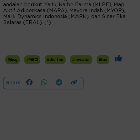
andalan berikut. Yaitu, Kalbe Farma (KLBF), Map
Aktif Adiperkasa (MAPA), Mayora Indah (MYOR),
Mark Dynamics Indonesia (MARK), dan Sinar Eka
Selaras (ERAL). (*)
#ihsg
#MSCI
#the fed
#investor
#bei
Share