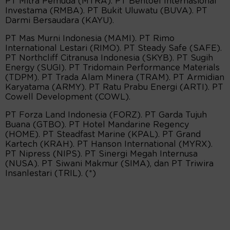
PT Mitra Pemuda (MTRA). PT Bentoel Internasional
Investama (RMBA). PT Bukit Uluwatu (BUVA). PT
Darmi Bersaudara (KAYU).
PT Mas Murni Indonesia (MAMI). PT Rimo
International Lestari (RIMO). PT Steady Safe (SAFE).
PT Northcliff Citranusa Indonesia (SKYB). PT Sugih
Energy (SUGI). PT Tridomain Performance Materials
(TDPM). PT Trada Alam Minera (TRAM). PT Armidian
Karyatama (ARMY). PT Ratu Prabu Energi (ARTI). PT
Cowell Development (COWL).
PT Forza Land Indonesia (FORZ). PT Garda Tujuh
Buana (GTBO). PT Hotel Mandarine Regency
(HOME). PT Steadfast Marine (KPAL). PT Grand
Kartech (KRAH). PT Hanson International (MYRX).
PT Nipress (NIPS). PT Sinergi Megah Internusa
(NUSA). PT Siwani Makmur (SIMA), dan PT Triwira
Insanlestari (TRIL). (*)