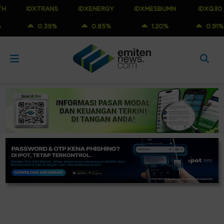
IDXTRANS
IDXENERGY
IDXMESBUMN
IDXQ30
0.39%
0.85%
1.20%
0.91%