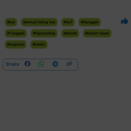
#bei
#annual listing fee
#ALF
#Nunggak
#Tunggak
#Ngemplang
#denda
#belum bayar
#suspensi
#sanksi
Share