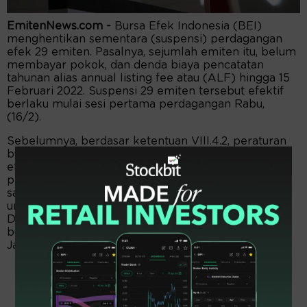
EmitenNews.com -
Bursa Efek Indonesia (BEI)
menghentikan sementara (suspensi) perdagangan
efek 29 emiten. Pasalnya, sejumlah emiten itu, belum
membayar pokok, dan denda biaya pencatatan
tahunan alias annual listing fee atau (ALF) hingga 15
Februari 2022. Suspensi 29 emiten tersebut efektif
berlaku mulai sesi pertama perdagangan Rabu,
(16/2).
Sebelumnya, berdasar ketentuan VIII.4.2, peraturan
bursa Nomor I-A tentang pencatatan saham, dan
efek bersifat ekuitas selain saham diterbitkan
perusahaan tercatat mengatur biaya pencatatan
saham tahunan wajib dibayar dimuka perusahaan
untuk masa 12 bulan terhitung sejak Januari-
Desember, dan diterima bursa pada rekening bank
bursa paling lambat pada hari bursa terakhir pada
Januari.