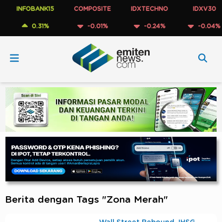
INFOBANK15
COMPOSITE
IDXTECHNO
IDXV30
0.31%
-0.01%
-0.24%
-0.04%
Berita dengan Tags "Zona Merah"